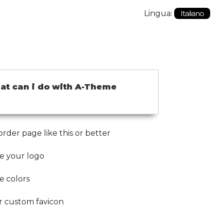
Lingua:
Italiano
at can i do with A-Theme
rder page like this or better
e your logo
e colors
r custom favicon