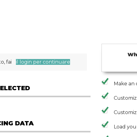
Wh
o, fai
il login per continuare
Make an o
ELECTED
Customiz
Customiz
CING DATA
Load you