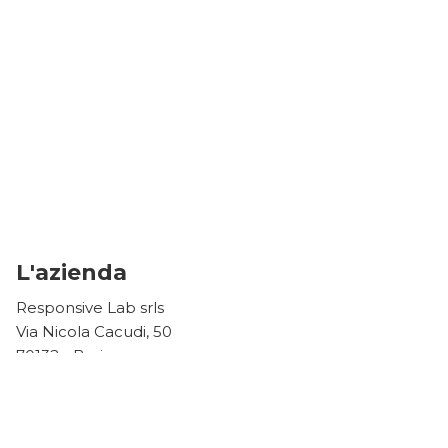
L'azienda
Responsive Lab srls
Via Nicola Cacudi, 50
70132 - Bari
P.iva 08004470723