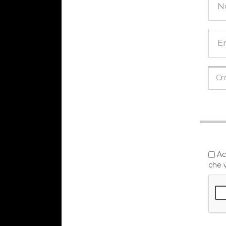
Acc
che v