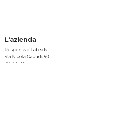
L'azienda
Responsive Lab srls
Via Nicola Cacudi, 50
70132 - Bari
P.iva 08004470723