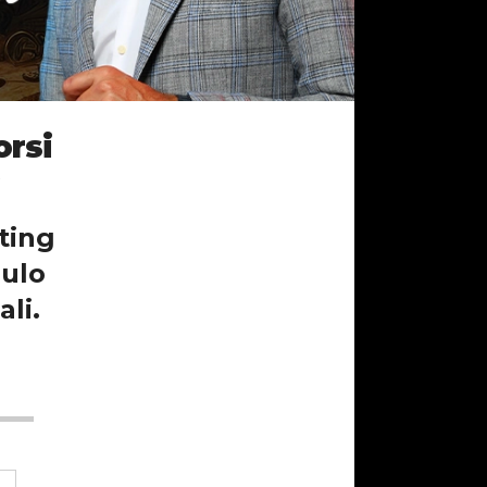
orsi
ting
dulo
ali.