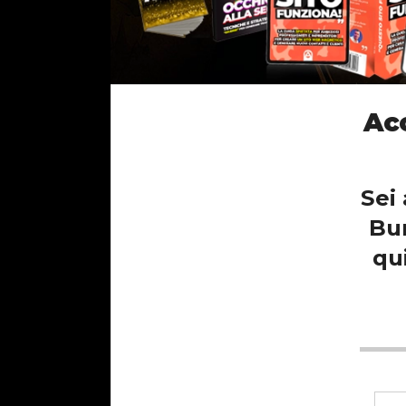
Acc
Sei
Bun
qui